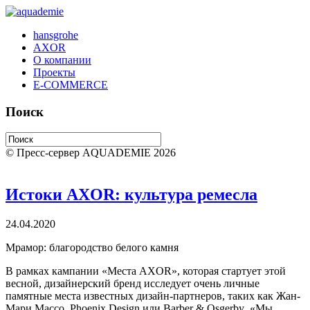
hansgrohe
AXOR
О компании
Проекты
E-COMMERCE
Поиск
© Пресс-сервер AQUADEMIE 2026
Истоки AXOR: культура ремесла
24.04.2020
Мрамор: благородство белого камня
В рамках кампании «Места
AXOR
», которая стартует этой
весной, дизайнерский бренд исследует очень личные
памятные места известных дизайн-партнеров, таких как Жан-
Мари Массо,
Phoenix
Design
или
Barber
&
Osgerby
. «Мы