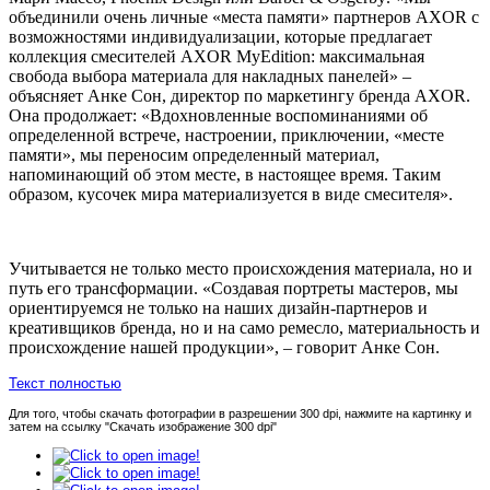
объединили очень личные «места памяти» партнеров
AXOR
с
возможностями индивидуализации, которые предлагает
коллекция смесителей
AXOR
MyEdition
: максимальная
свобода выбора материала для накладных панелей»
–
объясняет Анке Сон, директор по маркетингу бренда
AXOR
.
Она продолжает: «Вдохновленные воспоминаниями об
определенной встрече, настроении, приключении, «месте
памяти», мы переносим определенный материал,
напоминающий об этом месте, в настоящее время. Таким
образом, кусочек мира материализуется в виде смесителя».
Учитывается не только место происхождения материала, но и
путь его трансформации. «Создавая портреты мастеров, мы
ориентируемся не только на наших дизайн-партнеров и
креативщиков бренда, но и на само ремесло, материальность и
происхождение нашей продукции»,
–
говорит Анке Сон.
Текст полностью
Для того, чтобы скачать фотографии в разрешении 300 dpi, нажмите на картинку и
затем на ссылку "Скачать изображение 300 dpi"